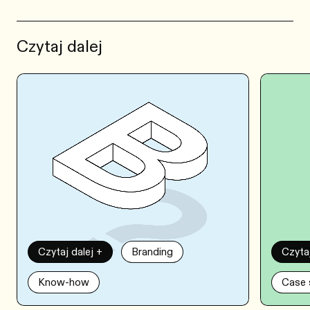
Czytaj dalej
Czytaj dalej +
Branding
Czytaj
Know-how
Case 