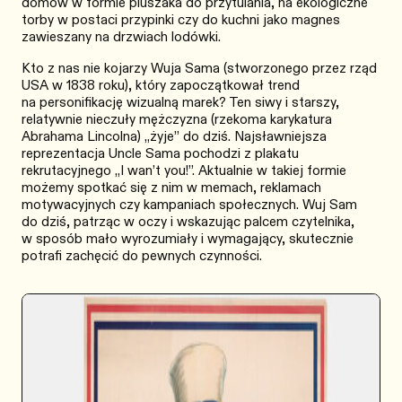
domów w formie pluszaka do przytulania, na ekologiczne
torby w postaci przypinki czy do kuchni jako magnes
zawieszany na drzwiach lodówki.
Kto z nas nie kojarzy Wuja Sama (stworzonego przez rząd
USA w 1838 roku), który zapoczątkował trend
na personifikację wizualną marek? Ten siwy i starszy,
relatywnie nieczuły mężczyzna (rzekoma karykatura
Abrahama Lincolna) „żyje” do dziś. Najsławniejsza
reprezentacja Uncle Sama pochodzi z plakatu
rekrutacyjnego „I wan’t you!”. Aktualnie w takiej formie
możemy spotkać się z nim w memach, reklamach
motywacyjnych czy kampaniach społecznych. Wuj Sam
do dziś, patrząc w oczy i wskazując palcem czytelnika,
w sposób mało wyrozumiały i wymagający, skutecznie
potrafi zachęcić do pewnych czynności.