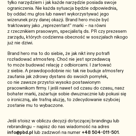
tylko narzędziem i jak każde narzędzie posiada swoje
ograniczenia. Nie każda sytuacja będzie odpowiednia,
by oddać mu głos lub nawet wykorzystywać jego
wizerunek przy danej okazji. Brand hero może być
traktowany jako „reprezentant” marki – na równi
z rzecznikiem prasowym, specjalistą ds. PR czy prezesem
zarządu, których codzienna obecność w soszjalach nikogo
już nie dziwi.
Brand hero ma to do siebie, że jak nikt inny potrafi
rozładować atmosferę. Choć nie jest sprzedawcą
to może budować relację z odbiorcami. I żartować
z siebie. A prawdopodobnie nic tak nie buduje atmosfery
zaufania jak zdrowy dystans do swoich pomyłek,
co nie zawsze przystoi wysoko postawionym
pracownikom firmy. I jeśli nawet od czasu do czasu, nasz
bohater marki, zażartuje sobie dwuznacznie lub pokusi się
o ironiczną, ale trafną aluzję, to zdecydowanie szybciej
zostanie mu to wybaczone.
Jeśli stoisz w obliczu decyzji dotyczącej brandingu lub
rebrandingu – napisz do nas wiadomość na adres
info@pbd.pl
lub zadzwoń na numer
+48 504-011-501
.