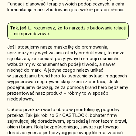
Fundacji planować terapię swoich podopiecznych, a cała
komunikacja marki zbudowana jest wokół postaci słonia.
Tak, jeśli…
rozumiesz, że to narzędzie budowania relacji
– nie sprzedażowe.
Jeśli stosujemy naszą maskotkę do promowania,
sprzedaży czy wychwalania oferty produktowej, to może
się okazać, że zamiast pozytywnych emocji i uśmiechu
wzbudzimy w konsumentach podejrzliwość, a nawet
niechęć do marki. A jedyne czego należy unikać
w zarządzaniu brand hero to tworzenie sytuacji mogących
wygenerować negatywne skojarzenia z postacią. Jeśli
podejmujemy decyzją, że za pomocą brand hero będziemy
prezentować nasz produkt – róbmy to w sposób
niedosłowny.
Całość przekazu warto ubrać w prostolinijny, pogodny
przekaz. Tak jak robi to
Sir CASTLOCK
, bohater firmy
zajmującej się doradztwem, sprzedażą i montażem drzwi,
okien i bram. Rolą bezpośredniego, zawsze gotowego
doradzić rycerza jest przyciągnąć uwagę klienta, zapaść