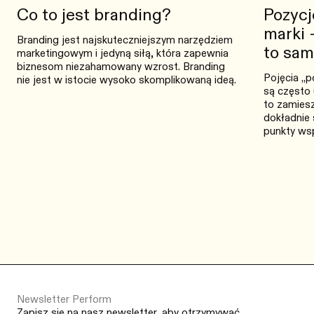
Co to jest branding?
Pozycj
marki 
Branding jest najskuteczniejszym narzędziem
to sa
marketingowym i jedyną siłą, która zapewnia
biznesom niezahamowany wzrost. Branding
Pojęcia „p
nie jest w istocie wysoko skomplikowaną ideą.
są często
to zamiesz
dokładnie s
punkty ws
Newsletter Perform
Zapisz się na nasz newsletter, aby otrzymywać