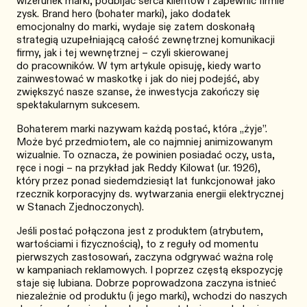
wizerunek marki, podbijać serca klientów i zapewnić firmie
zysk. Brand hero (bohater marki), jako dodatek
emocjonalny do marki, wydaje się zatem doskonałą
strategią uzupełniającą całość zewnętrznej komunikacji
firmy, jak i tej wewnętrznej – czyli skierowanej
do pracowników. W tym artykule opisuję, kiedy warto
zainwestować w maskotkę i jak do niej podejść, aby
zwiększyć nasze szanse, że inwestycja zakończy się
spektakularnym sukcesem.
Bohaterem marki nazywam każdą postać, która „żyje”.
Może być przedmiotem, ale co najmniej animizowanym
wizualnie. To oznacza, że powinien posiadać oczy, usta,
ręce i nogi – na przykład jak Reddy Kilowat (ur. 1926),
który przez ponad siedemdziesiąt lat funkcjonował jako
rzecznik korporacyjny ds. wytwarzania energii elektrycznej
w Stanach Zjednoczonych).
Jeśli postać połączona jest z produktem (atrybutem,
wartościami i fizycznością), to z reguły od momentu
pierwszych zastosowań, zaczyna odgrywać ważna rolę
w kampaniach reklamowych. I poprzez częstą ekspozycję
staje się lubiana. Dobrze poprowadzona zaczyna istnieć
niezależnie od produktu (i jego marki), wchodzi do naszych