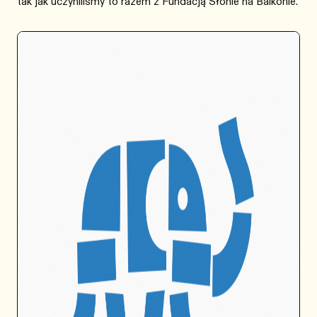
tak jak uczyniliśmy to razem z Fundacją
Słonie na Balkonie
.