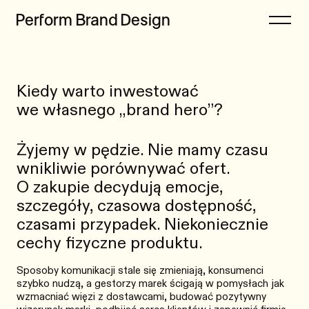
Perform
Brand
Design
Zamknij
Kiedy warto inwestować
Projekty
Wszystkie kategorie
we własnego „brand hero”?
Oferta
Branding
Refleksje
Case study
Żyjemy w pędzie. Nie mamy czasu
wnikliwie porównywać ofert.
Freebie
Człowiek
O zakupie decydują emocje,
Proces
Design
szczegóły, czasowa dostępność,
czasami przypadek. Niekoniecznie
Sklep
Know-how
cechy fizyczne produktu.
Kontakt
Narzędzia
Sposoby komunikacji stale się zmieniają, konsumenci
Strategia marki
szybko nudzą, a gestorzy marek ścigają w pomysłach jak
wzmacniać więzi z dostawcami, budować pozytywny
Trendy