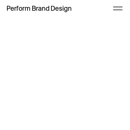
Perform
Brand
Design
Zamknij
Projekty
Oferta
Refleksje
Freebie
Proces
Sklep
Kontakt