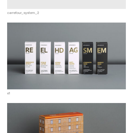
carrefour_system_2
e1