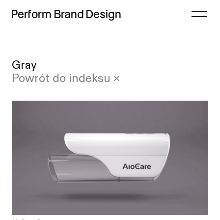
Perform
Brand
Design
Zamknij
Gray
Projekty
Case study
Powrót do indeksu ×
Oferta
Lista
Refleksje
Indeks
Freebie
Proces
Sklep
Kontakt