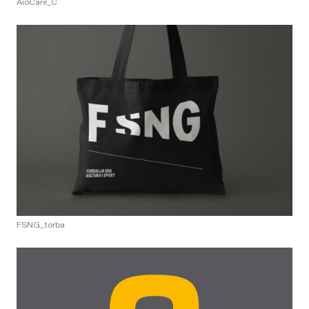
AioCare_C
FSNG_torba