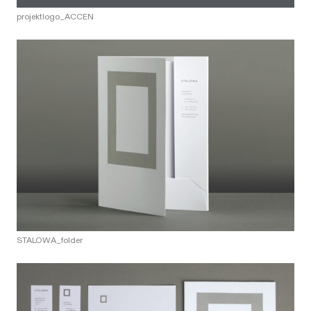
projektlogo_ACCEN
STALOWA_folder