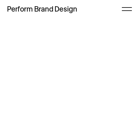
Perform
Brand
Design
Zamknij
Projekty
Oferta
Refleksje
Freebie
Proces
Sklep
Kontakt