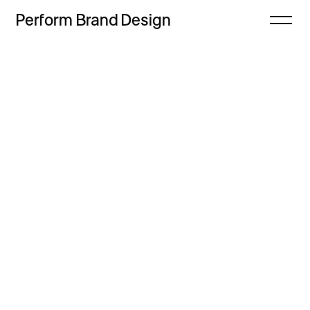
Perform
Brand
Design
Zamknij
Projekty
Oferta
Refleksje
Freebie
Proces
Sklep
Kontakt