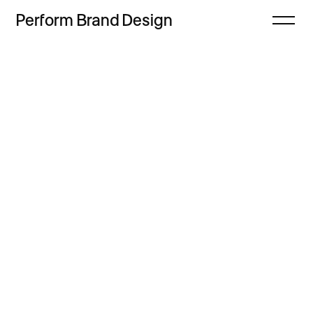
Perform
Brand
Design
Zamknij
Projekty
Oferta
Refleksje
Freebie
Proces
Sklep
Kontakt