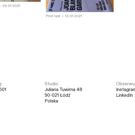
—
29.01.2021
Print test
—
13.01.2021
ę
Studio
Obserwuj
501
Juliana Tuwima 48
Instagra
90-021 Łódź
LinkedIn
Polska