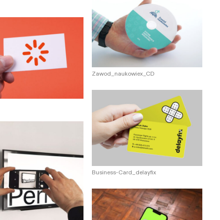
Zawod_naukowiex_CD
Business-Card_delayfix