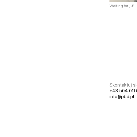
Waiting for „U”
Skontaktuj si
+48 504 011 
info@pbd.pl