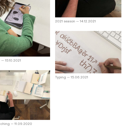
2021 season
—
14.12.2021
g
—
15.10.2021
Typing
—
15.06.2021
tching
—
11.09.2020