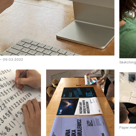
—
09.03.2022
Sketchin
Paper ma