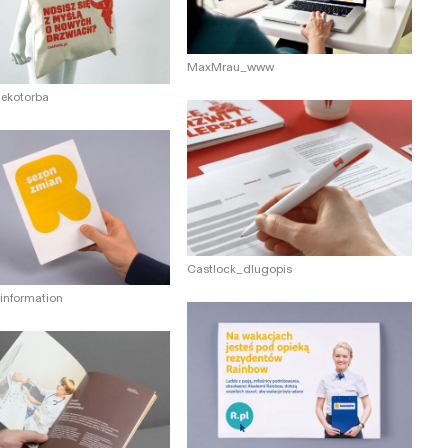
MaxMrau_www
_ekotorba
Castlock_dlugopis
information