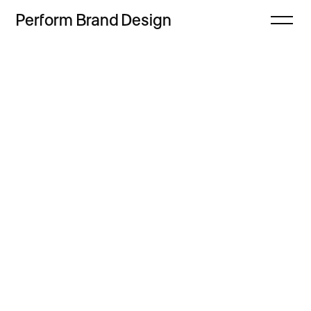
Perform
Brand
Design
Zamknij
Projekty
Oferta
Refleksje
Freebie
Proces
Sklep
Kontakt