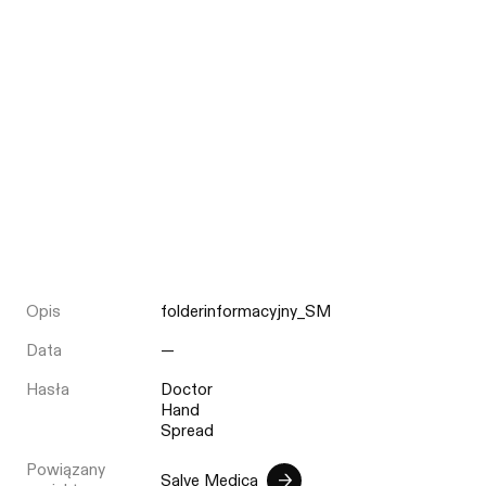
Opis
folderinformacyjny_SM
Data
—
Hasła
Doctor
Hand
Spread
Powiązany
Salve Medica