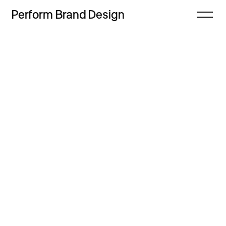
Perform
Brand
Design
Zamknij
Projekty
Oferta
Refleksje
Freebie
Proces
Sklep
Kontakt