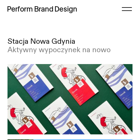
Perform
Brand
Design
Zamknij
Stacja Nowa Gdynia
Projekty
Case study
Aktywny wypoczynek na nowo
Oferta
Lista
Refleksje
Indeks
Freebie
Proces
Sklep
Kontakt