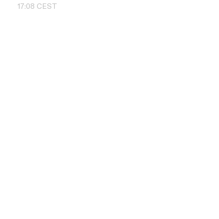
17
:
08
CEST
Contact us
+48 504 011 
info@pbd.pl