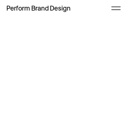
Perform
Brand
Design
Zamknij
Projekty
Oferta
Refleksje
Freebie
Proces
Sklep
Kontakt