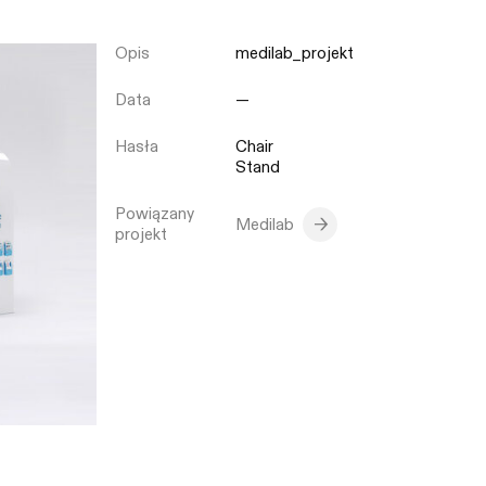
Opis
medilab_projekt
Zamknij
Data
—
Hasła
Chair
Stand
Powiązany
Medilab
projekt