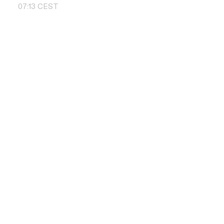
07
:
13
CEST
Skontaktuj si
+48 504 011 
info@pbd.pl