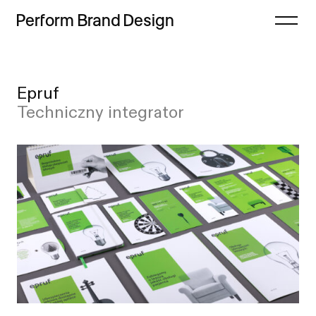
Perform
Brand
Design
Zamknij
Epruf
Projekty
Case study
Techniczny integrator
Oferta
Lista
Refleksje
Indeks
Freebie
Proces
Sklep
Kontakt