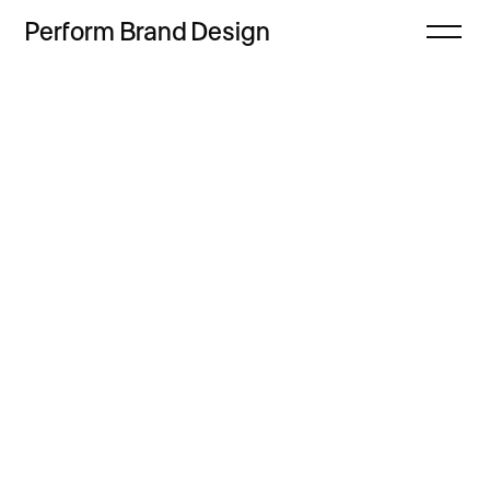
Perform
Brand
Design
Zamknij
Projekty
Oferta
Refleksje
Freebie
Proces
Sklep
Kontakt