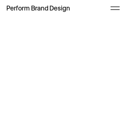
Perform
Brand
Design
Zamknij
Projekty
Oferta
Refleksje
Freebie
Proces
Sklep
Kontakt