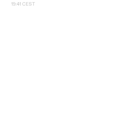
19
:
41
CEST
Skontaktuj si
+48 504 011 
info@pbd.pl