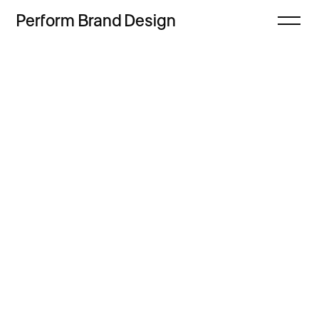
Perform
Brand
Design
Zamknij
Projekty
Oferta
Refleksje
Freebie
Proces
Sklep
Kontakt