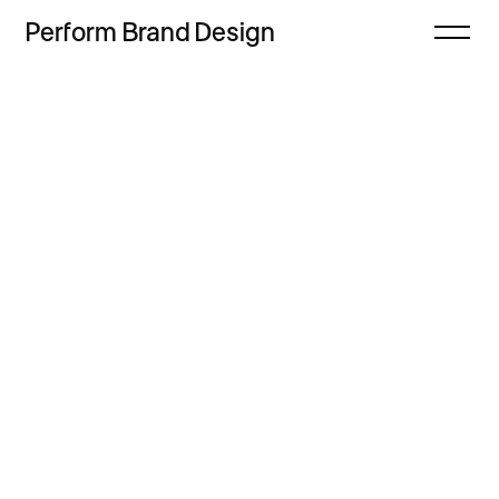
Perform
Brand
Design
Zamknij
Projekty
Oferta
Refleksje
Freebie
Proces
Sklep
Kontakt