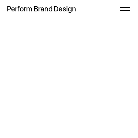
Perform
Brand
Design
Zamknij
Projekty
Oferta
Refleksje
Freebie
Proces
Sklep
Kontakt