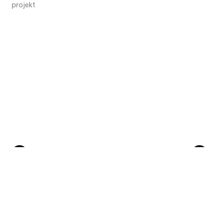
projekt
Poprzedni
Następny
Skontaktuj się
Studio
+48 504 011 501
Juliana Tuwima 48