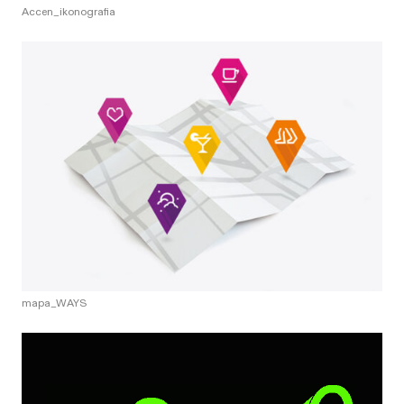
Accen_ikonografia
mapa_WAYS