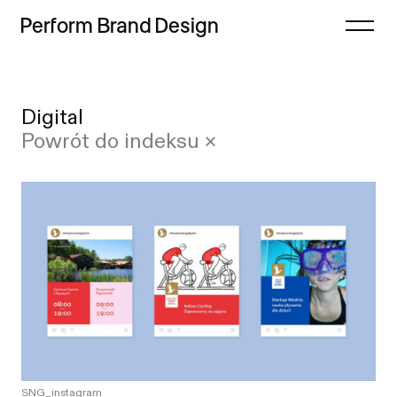
Perform
Brand
Design
Zamknij
Digital
Projekty
Case study
Powrót do indeksu ×
Oferta
Lista
Refleksje
Indeks
Freebie
Proces
Sklep
Kontakt
SNG_instagram