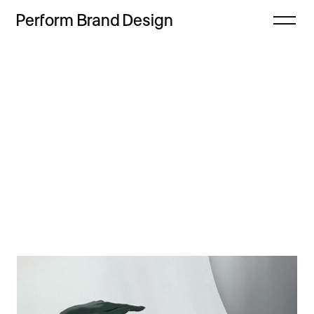
Perform
Brand
Design
Zamknij
Projekty
Oferta
Refleksje
Freebie
Proces
Sklep
Kontakt