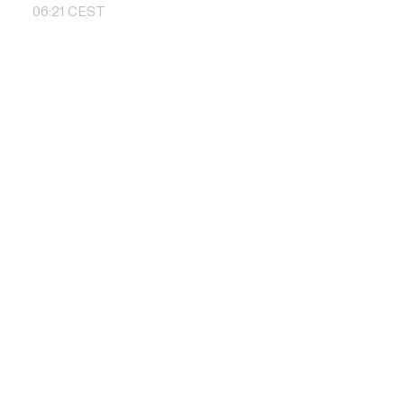
06
:
21
CEST
Skontaktuj si
+48 504 011 
info@pbd.pl