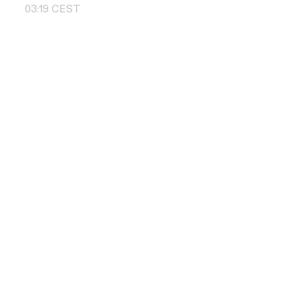
03
:
19
CEST
Skontaktuj si
+48 504 011 
info@pbd.pl