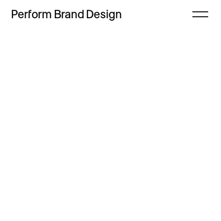
Perform
Brand
Design
Zamknij
Projekty
Oferta
Refleksje
Freebie
Proces
Sklep
Kontakt