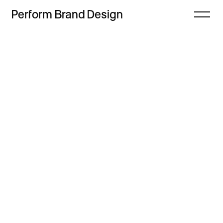
Perform
Brand
Design
Zamknij
Projekty
Oferta
Refleksje
Freebie
Proces
Sklep
Kontakt