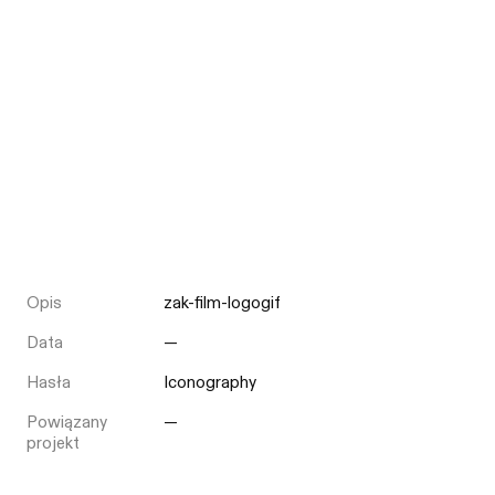
Opis
zak-film-logogif
Data
—
Hasła
Iconography
Powiązany
—
projekt