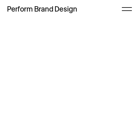
Perform
Brand
Design
Zamknij
Projekty
Oferta
Refleksje
Freebie
Proces
Sklep
Kontakt