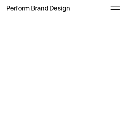
Perform
Brand
Design
Zamknij
Projekty
Oferta
Refleksje
Freebie
Proces
Sklep
Kontakt