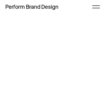
Perform
Brand
Design
Zamknij
Projekty
Oferta
Refleksje
Freebie
Proces
Sklep
Kontakt