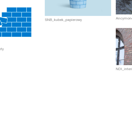
Ancymon
SNB_kubek_papierowy
kty
NDI_inter