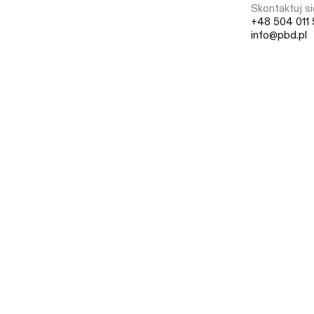
Skontaktuj si
+48 504 011 
info@pbd.pl