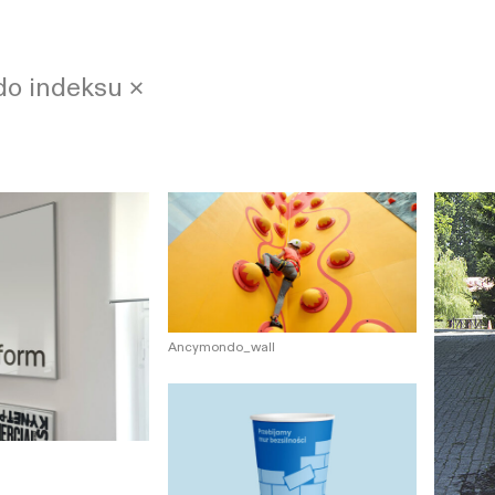
do indeksu ×
Ancymondo_wall