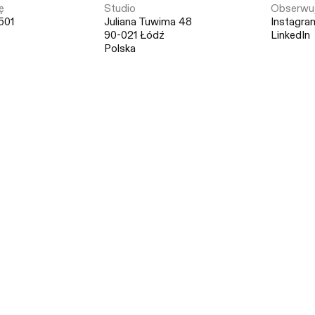
ę
Studio
Obserwuj
501
Juliana Tuwima 48
Instagra
90-021 Łódź
LinkedIn
Polska