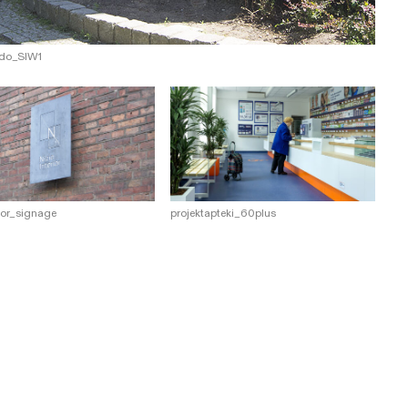
do_SIW1
projektapteki_60plus
ior_signage