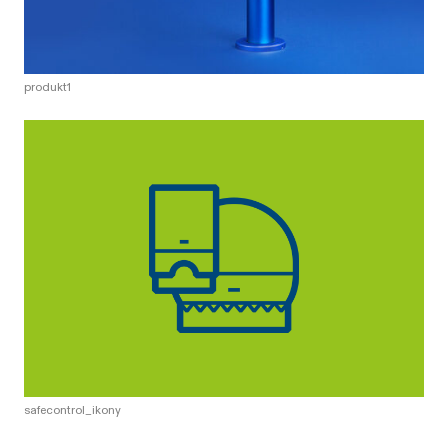
produkt1
safecontrol_ikony