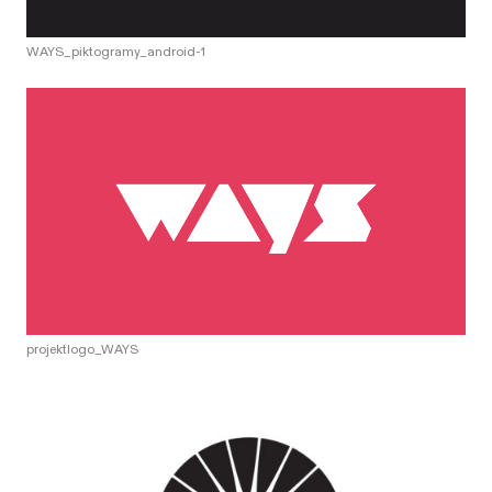
WAYS_piktogramy_android-1
projektlogo_WAYS