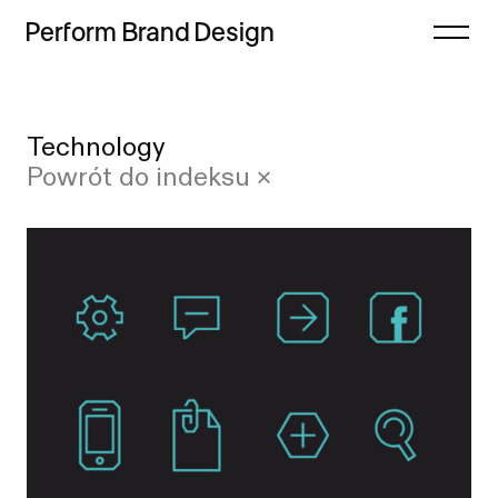
Perform
Brand
Design
Zamknij
Technology
Projekty
Case study
Powrót do indeksu ×
Oferta
Lista
Refleksje
Indeks
Freebie
Proces
Sklep
Kontakt