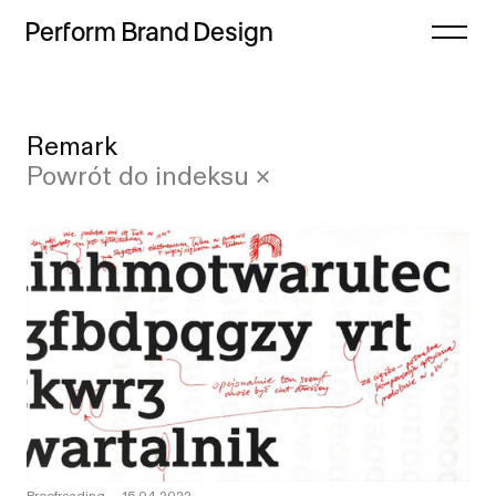
Perform
Brand
Design
Zamknij
Remark
Projekty
Case study
Powrót do indeksu ×
Oferta
Lista
Refleksje
Indeks
Freebie
Proces
Sklep
Kontakt