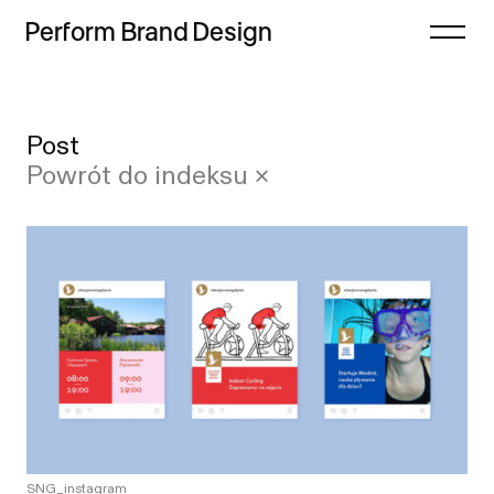
Perform
Brand
Design
Zamknij
Post
Projekty
Case study
Powrót do indeksu ×
Oferta
Lista
Refleksje
Indeks
Freebie
Proces
Sklep
Kontakt
SNG_instagram