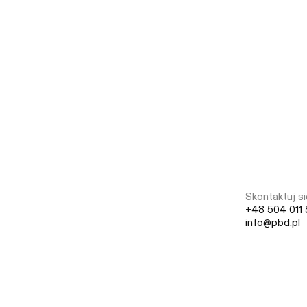
Skontaktuj si
+48 504 011 
info@pbd.pl