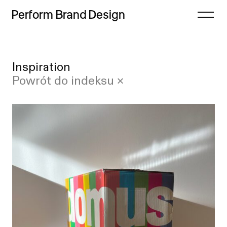
Perform
Brand
Design
Zamknij
Inspiration
Projekty
Case study
Powrót do indeksu ×
Oferta
Lista
Refleksje
Indeks
Freebie
Proces
Sklep
Kontakt