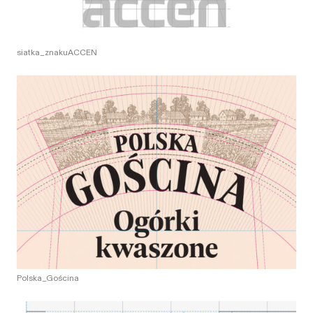
siatka_znakuACCEN
Polska_Gościna