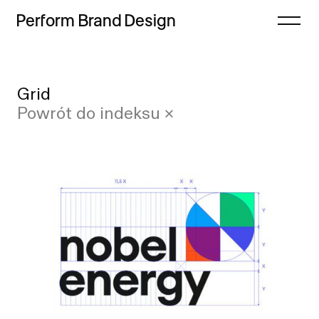
Perform
Brand
Design
Zamknij
Grid
Projekty
Case study
Powrót do indeksu ×
Oferta
Lista
Refleksje
Indeks
Freebie
Proces
Sklep
Kontakt