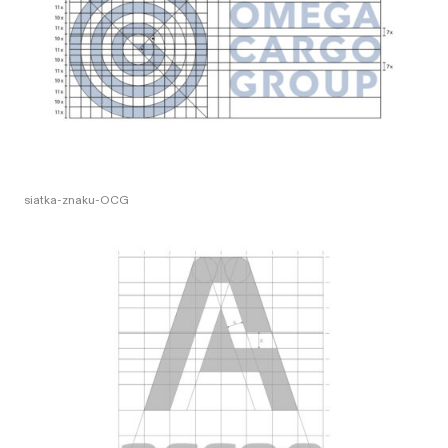
siatka-znaku-OCG