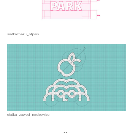
siatkaznaku_n1park
siatka_zawod_naukowiec