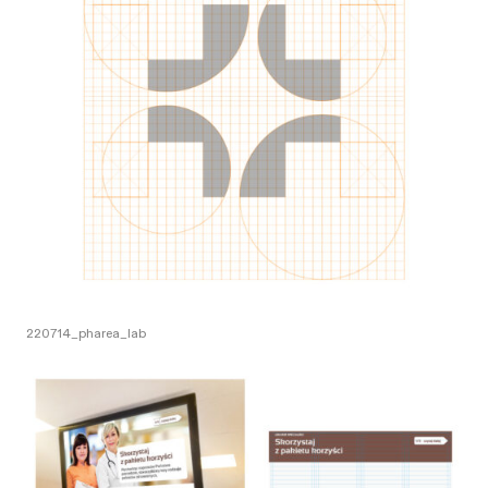
220714_pharea_lab