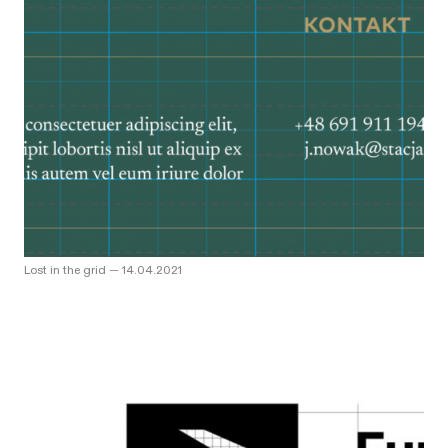
Lost in the grid
—
14.04.2021