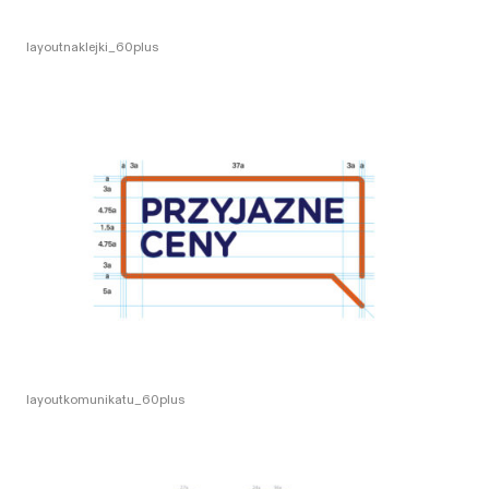
layoutnaklejki_60plus
layoutkomunikatu_60plus