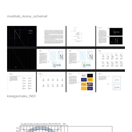
medilab_ikona_schemat
ksiegaznaku_NDI