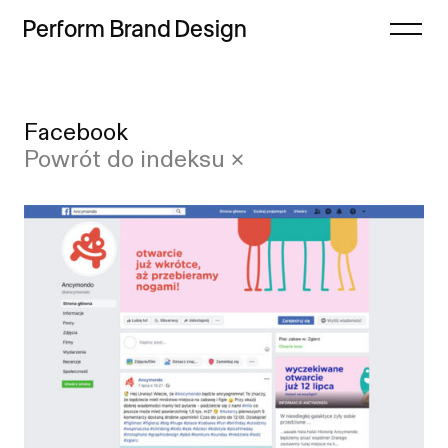
Perform
Brand
Design
Zamknij
Facebook
Projekty
Case study
Powrót do indeksu ×
Oferta
Lista
Refleksje
Indeks
Freebie
Proces
Sklep
Kontakt