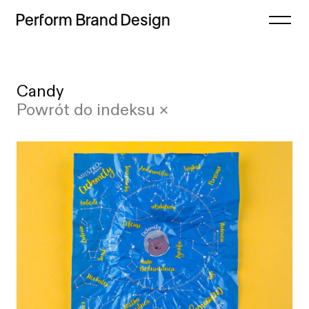
Perform
Brand
Design
Zamknij
Candy
Projekty
Case study
Powrót do indeksu ×
Oferta
Lista
Refleksje
Indeks
Freebie
Proces
Sklep
Kontakt