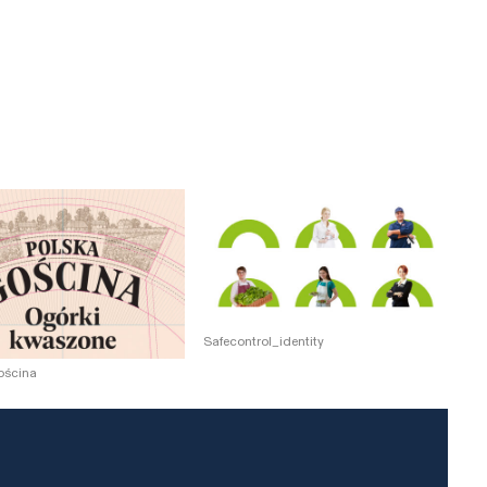
Zamknij
Safecontrol_identity
ścina