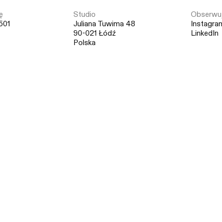
ę
Studio
Obserwuj
501
Juliana Tuwima 48
Instagra
90-021 Łódź
LinkedIn
Polska