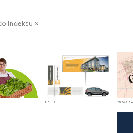
do indeksu ×
Polska_Go
Uni_3