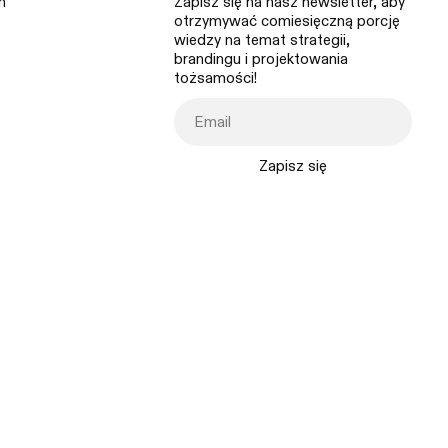
m
Zapisz się na nasz newsletter, aby
otrzymywać comiesięczną porcję
wiedzy na temat strategii,
brandingu i projektowania
tożsamości!
Zapisz się