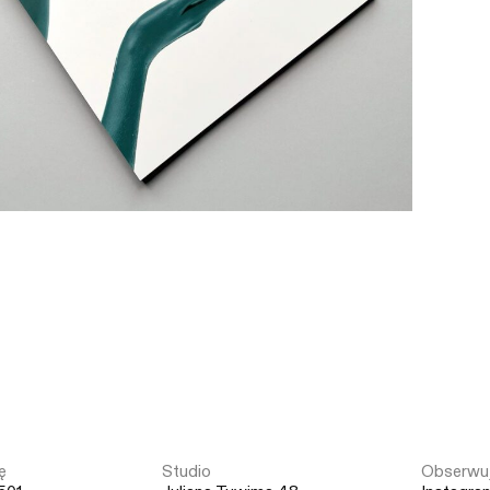
ę
Studio
Obserwuj