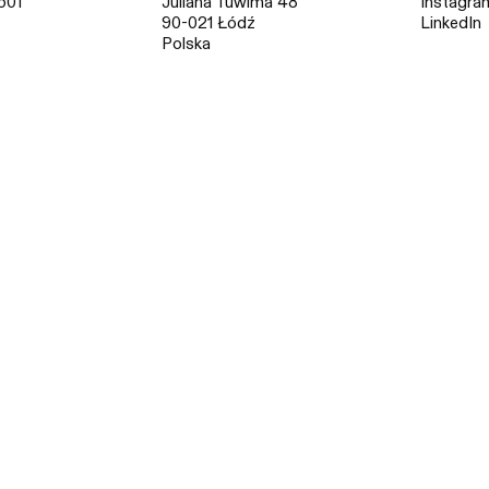
501
Juliana Tuwima 48
Instagra
90-021 Łódź
LinkedIn
Polska