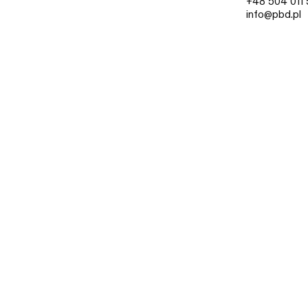
+48 504 011 
info@pbd.pl