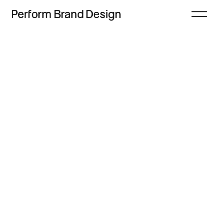
Perform
Brand
Design
Zamknij
Projekty
Oferta
Refleksje
Freebie
Proces
Sklep
Kontakt