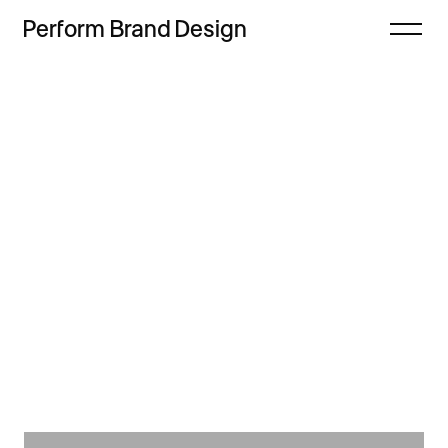
Perform
Brand
Design
Zamknij
Projekty
Oferta
Refleksje
Freebie
Proces
Sklep
Kontakt