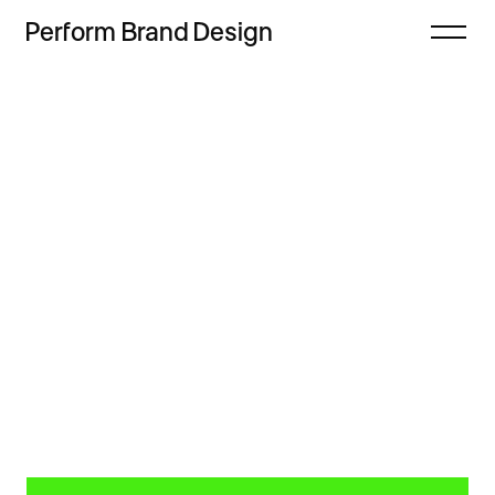
Perform
Brand
Design
Zamknij
Projekty
Oferta
Refleksje
Freebie
Proces
Sklep
Kontakt