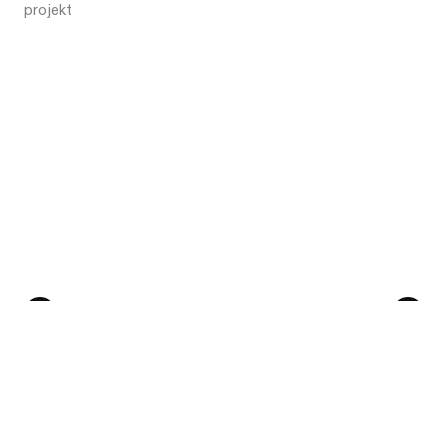
projekt
Poprzedni
Następny
Skontaktuj się
Studio
+48 504 011 501
Juliana Tuwima 48