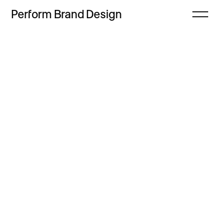
Perform
Brand
Design
Zamknij
Projekty
Oferta
Refleksje
Freebie
Proces
Sklep
Kontakt