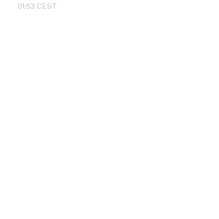
01
:
53
CEST
Skontaktuj si
+48 504 011 
info@pbd.pl