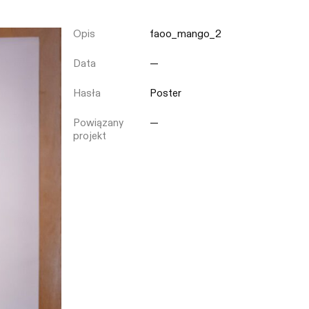
Opis
faoo_mango_2
Zamknij
Data
—
Hasła
Poster
Powiązany
—
projekt