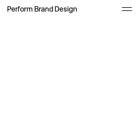
Perform
Brand
Design
Zamknij
Projekty
Oferta
Refleksje
Freebie
Proces
Sklep
Kontakt