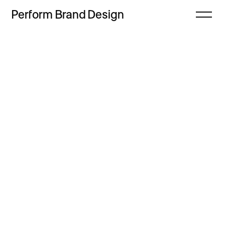
Perform
Brand
Design
Zamknij
Projekty
Oferta
Refleksje
Freebie
Proces
Sklep
Kontakt