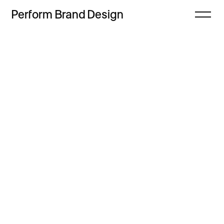
Perform
Brand
Design
Zamknij
Projekty
Oferta
Refleksje
Freebie
Proces
Sklep
Kontakt