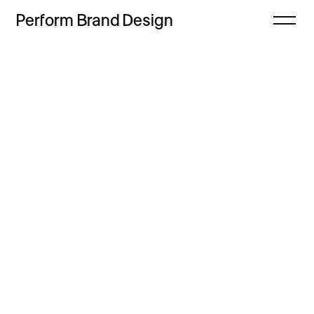
Perform
Brand
Design
Zamknij
Projekty
Oferta
Refleksje
Freebie
Proces
Sklep
Kontakt