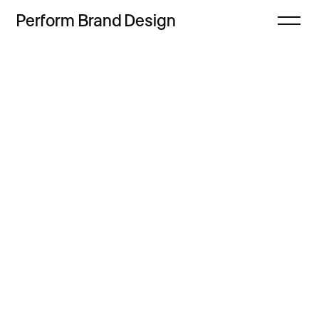
Perform
Brand
Design
Zamknij
Projekty
Oferta
Refleksje
Freebie
Proces
Sklep
Kontakt